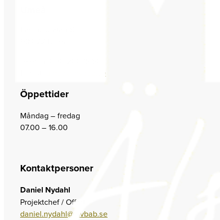
Umeå
Lärlingsgatan 8
904 22 Umeå
Telefon: 090-200 18 80
E-post:
umea@mvbab.se
Öppettider
Måndag – fredag
07.00 – 16.00
Kontaktpersoner
Daniel Nydahl
Projektchef / Offert
daniel.nydahl@mvbab.se