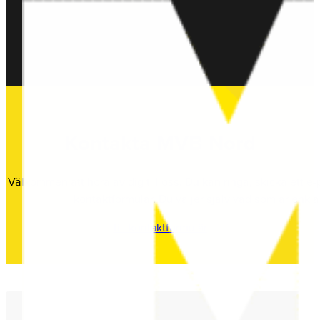
Kontakta MVB Nord
Välkommen att höra av dig till oss. Du kan ringa, skicka ett e-
kontaktformulär. Du väljer själv vad som är enklas
till kontaktformulär