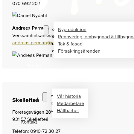
070-692 20 90
Andreas Perman
Nyproduktion
Tjänster
Verksamhetsansvarig Umeå
Renovering, ombyggnad & tillbygg
andreas.perman@mvbab.se
Tak & fasad
Försäkringsärenden
Projekt
Aktuellt
Vår historia
Om oss
Skellefteå
Medarbetare
Hållbarhet
Företagsvägen 28
931 57 Skellefteå
Kontakt
Telefon: 0910-72 30 27