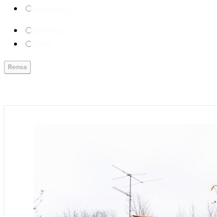
Renovering
Skellefteå
Umeå
Rensa