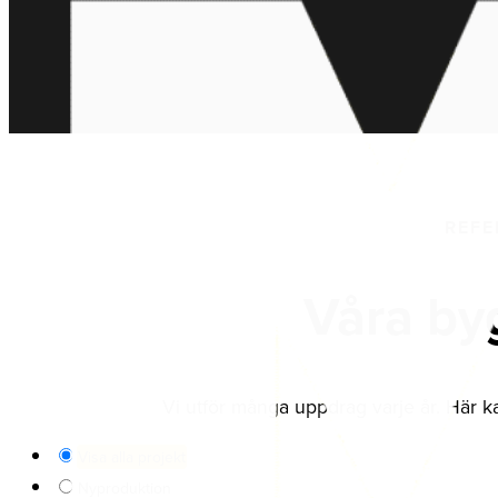
REFE
Våra by
Vi utför många uppdrag varje år. Här ka
Visa alla projekt
Nyproduktion