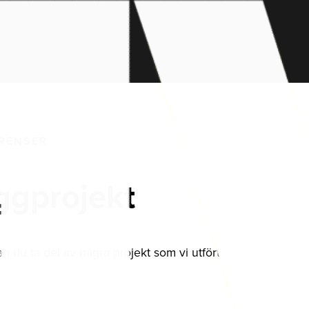
RENSER
ggprojekt
n du ta del av några projekt som vi utfört.