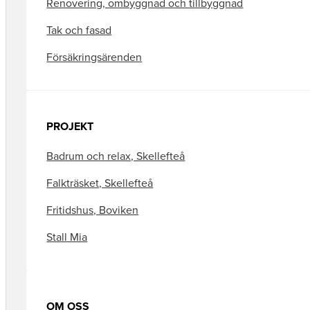
Renovering, ombyggnad och tillbyggnad
Tak och fasad
Försäkringsärenden
PROJEKT
Badrum och relax, Skellefteå
Falkträsket, Skellefteå
Fritidshus, Boviken
Stall Mia
OM OSS