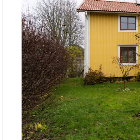
Nyproduktion
Tjänster
Renovering, ombyggnad & t
Tak & fasad
Försäkringsärenden
Projekt
Aktuellt
Vår historia
Om oss
Medarbetare
Hållbarhet
Kontakt