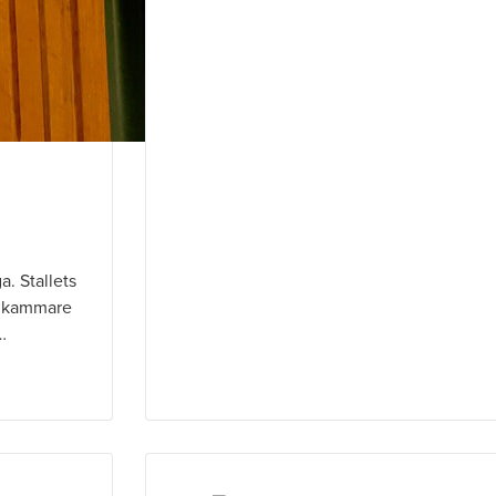
a. Stallets
elkammare
…