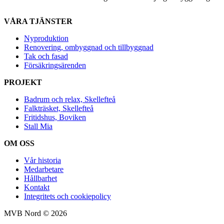
VÅRA TJÄNSTER
Nyproduktion
Renovering, ombyggnad och tillbyggnad
Tak och fasad
Försäkringsärenden
PROJEKT
Badrum och relax, Skellefteå
Falkträsket, Skellefteå
Fritidshus, Boviken
Stall Mia
OM OSS
Vår historia
Medarbetare
Hållbarhet
Kontakt
Integritets och cookiepolicy
MVB Nord © 2026