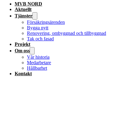
MVB NORD
Aktuellt
Tjänster
Försäkringsärenden
Bygga nytt
Renovering, ombyggnad och tillbyggnad
Tak och fasad
Projekt
Om oss
Vår historia
Medarbetare
Hållbarhet
Kontakt