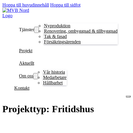
Hoppa till huvudinnehåll
Hoppa till sidfot
Nyproduktion
Tjänster
Renovering, ombyggnad & tillbyggnad
Tak & fasad
Försäkringsärenden
Projekt
Aktuellt
Vår historia
Om oss
Medarbetare
Hållbarhet
Kontakt
Projekttyp:
Fritidshus